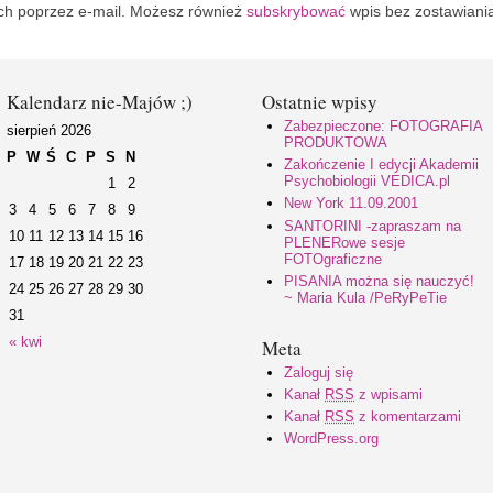
ch poprzez e-mail. Możesz również
subskrybować
wpis bez zostawiani
Kalendarz nie-Majów ;)
Ostatnie wpisy
Zabezpieczone: FOTOGRAFIA
sierpień 2026
PRODUKTOWA
P
W
Ś
C
P
S
N
Zakończenie I edycji Akademii
Psychobiologii VEDICA.pl
1
2
New York 11.09.2001
3
4
5
6
7
8
9
SANTORINI -zapraszam na
10
11
12
13
14
15
16
PLENERowe sesje
FOTOgraficzne
17
18
19
20
21
22
23
PISANIA można się nauczyć!
24
25
26
27
28
29
30
~ Maria Kula /PeRyPeTie
31
« kwi
Meta
Zaloguj się
Kanał
RSS
z wpisami
Kanał
RSS
z komentarzami
WordPress.org