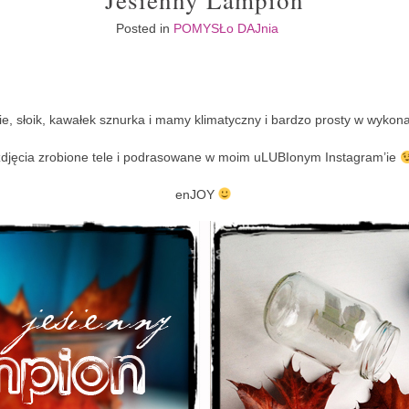
Jesienny Lampion
Posted in
POMYSŁo DAJnia
cie, słoik, kawałek sznurka i mamy klimatyczny i bardzo prosty w wykon
zdjęcia zrobione tele i podrasowane w moim uLUBIonym Instagram’ie
enJOY